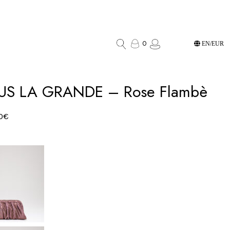
0
EN/EUR
US LA GRANDE – Rose Flambè
0
€