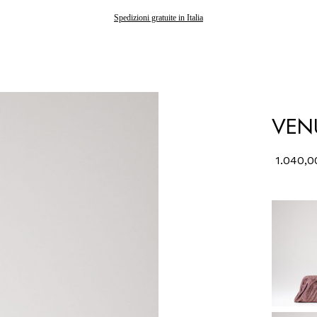
Gli ordini effettuati dopo il 7 agosto saranno spediti a partire dal 24 agosto
Spedizioni gratuite in Italia
VEN
1.040,0