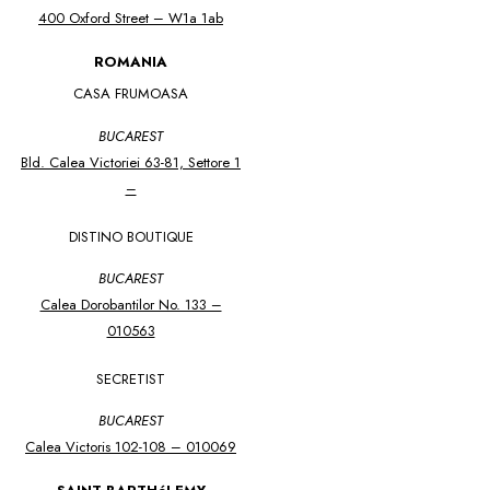
400 Oxford Street – W1a 1ab
ROMANIA
CASA FRUMOASA
BUCAREST
Bld. Calea Victoriei 63-81, Settore 1
–
DISTINO BOUTIQUE
BUCAREST
Calea Dorobantilor No. 133 –
010563
SECRETIST
BUCAREST
Calea Victoris 102-108 – 010069