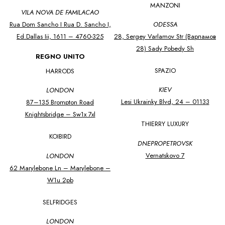
MANZONI
VILA NOVA DE FAMILACAO
Rua Dom Sancho I Rua D. Sancho I,
ODESSA
Ed.Dallas Iii, 1611 – 4760-325
28, Sergey Varlamov Str (варламов
28) Sady Pobedy Sh
REGNO UNITO
SPAZIO
HARRODS
KIEV
LONDON
Lesi Ukrainky Blvd, 24 – 01133
87–135 Brompton Road
Knightsbridge – Sw1x 7xl
THIERRY LUXURY
KOIBIRD
DNEPROPETROVSK
Vernatskovo 7
LONDON
62 Marylebone Ln – Marylebone –
W1u 2pb
SELFRIDGES
LONDON