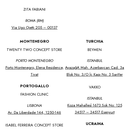
ZITA FABIANI
ROMA (RM)
Via Ugo Ojetti 205 – 00137
MONTENEGRO
TURCHIA
TWENTY TWO CONCEPT STORE
BEYMEN
PORTO MONTENEGRO
ISTANBUL
Porto Montenegro, Elena Residence,
AyazağA Mah. Azerbaycan Cad. 3a
Tivat
Blok No: 3/O İç Kapı No: 3 SarıYer
PORTOGALLO
VAKKO
FASHION CLINIC
ISTANBUL
Koza Mahallesi̇ 1673.Sok No: 125
LISBONA
34517 – 34517 Esenyurt
Av. Da Liberdade 144, 1250-146
UCRAINA
ISABEL FERREIRA CONCEPT STORE