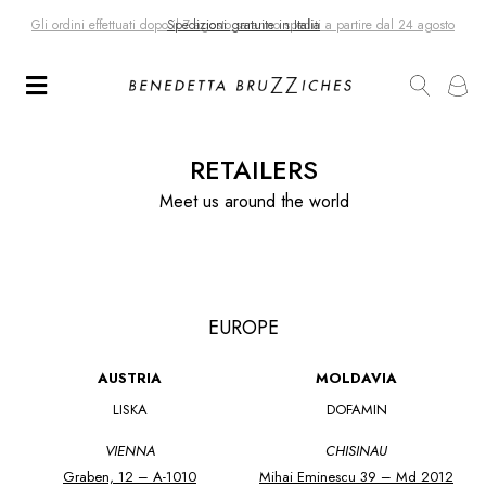
Gli ordini effettuati dopo il 7 agosto saranno spediti a partire dal 24 agosto
RETAILERS
Meet us around the world
EUROPE
AUSTRIA
MOLDAVIA
LISKA
DOFAMIN
VIENNA
CHISINAU
Graben, 12 – A-1010
Mihai Eminescu 39 – Md 2012