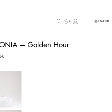
0
EN/EUR
ONIA – Golden Hour
0
€