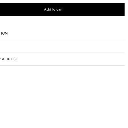
Add to cart
TION
Y & DUTIES