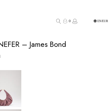
0
EN/EUR
EFER – James Bond
€