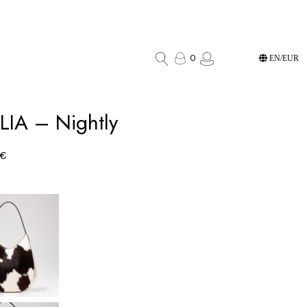
0
EN/EUR
IA – Nightly
€