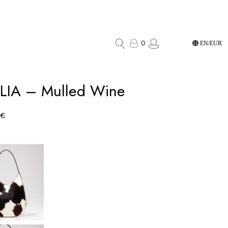
0
EN/EUR
IA – Mulled Wine
€