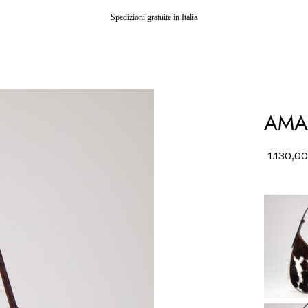
Gli ordini effettuati dopo il 7 agosto saranno spediti a partire dal 24 agosto
Spedizioni gratuite in Italia
AMAL
1.130,00