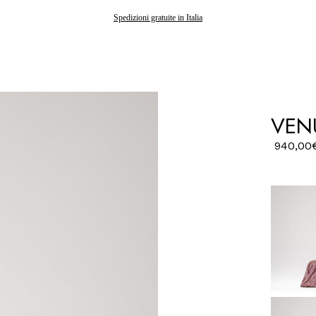
Gli ordini effettuati dopo il 7 agosto saranno spediti a partire dal 24 agosto
Spedizioni gratuite in Italia
VENU
940,00