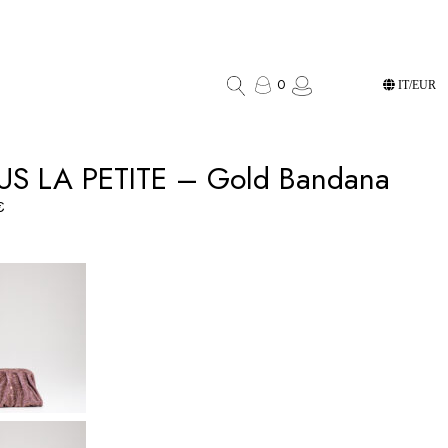
0
IT/EUR
S LA PETITE – Gold Bandana
€