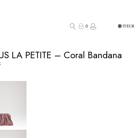
0
IT/EUR
S LA PETITE – Coral Bandana
€