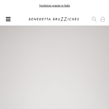
Gli ordini effettuati dopo il 7 agosto saranno spediti a partire dal 24 agosto
Spedizioni gratuite in Italia