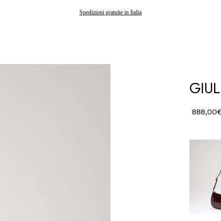
Gli ordini effettuati dopo il 7 agosto saranno spediti a partire dal 24 agosto
Spedizioni gratuite in Italia
GIUL
888,00