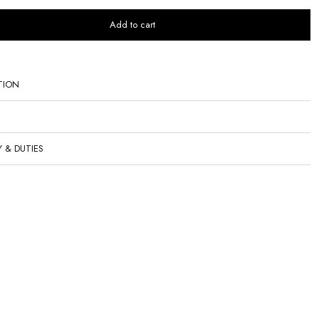
Add to cart
TION
Y & DUTIES