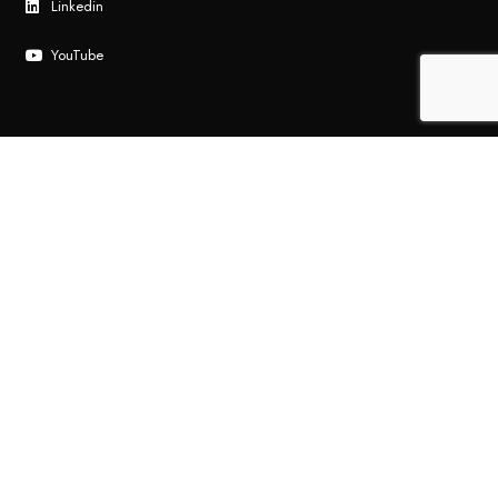
Linkedin
YouTube
ENTRA NEL CLUB
Le tue preferenze relative alla privacy