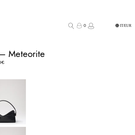
0
IT/EUR
 – Meteorite
0
€