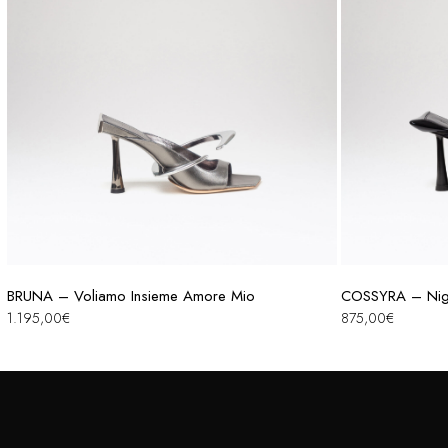
BRUNA – Voliamo Insieme Amore Mio
COSSYRA – Nigh
1.195,00
€
875,00
€