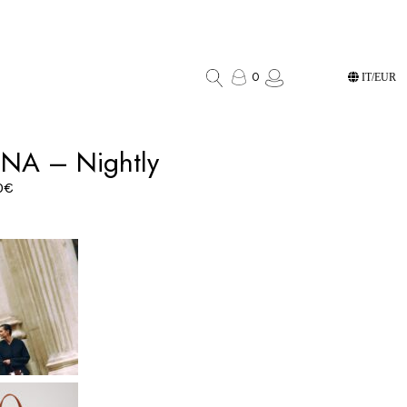
0
IT/EUR
NA – Nightly
0
€