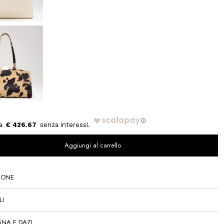
€ 426.67
Aggiungi al carrello
IONE
LI
NA E DAZI