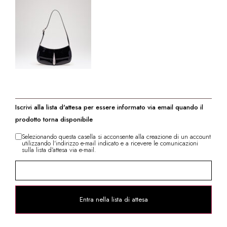
Iscrivi alla lista d'attesa per essere informato via email quando il
prodotto torna disponibile
Selezionando questa casella si acconsente alla creazione di un account
utilizzando l'indirizzo e-mail indicato e a ricevere le comunicazioni
sulla lista d'attesa via e-mail.
Inserisci
la
tua
email
ed
entra
Entra nella lista di attesa
nella
lista
d'attesa
del