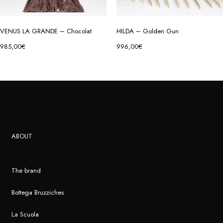
VENUS LA GRANDE – Chocolat
HILDA – Golden Gun
985,00
€
996,00
€
ABOUT
The brand
Bottega Bruzziches
La Scuola