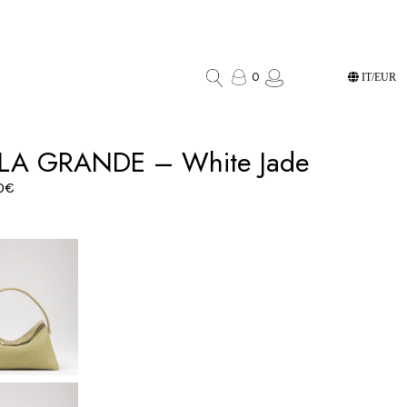
0
IT/EUR
 LA GRANDE – White Jade
0
€