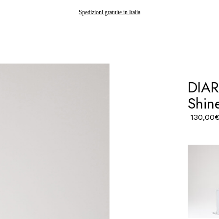
Gli ordini effettuati dopo il 7 agosto saranno spediti a partire dal 24 agosto
DIAR
Shin
130,00