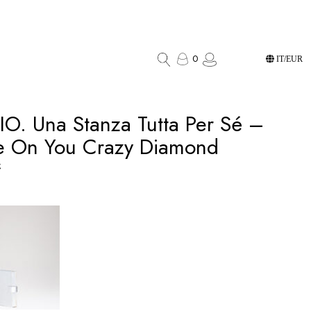
0
IT/EUR
IO. Una Stanza Tutta Per Sé –
e On You Crazy Diamond
€