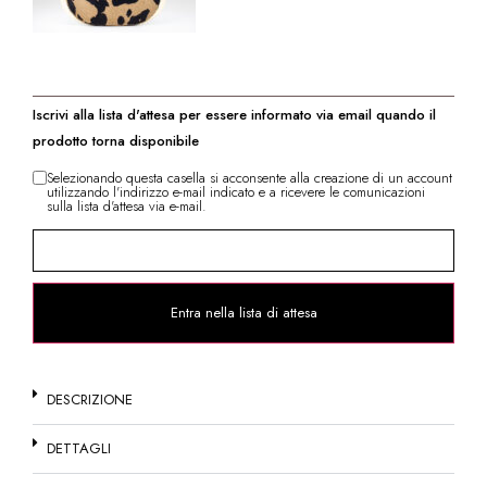
Iscrivi alla lista d'attesa per essere informato via email quando il
prodotto torna disponibile
Selezionando questa casella si acconsente alla creazione di un account
utilizzando l'indirizzo e-mail indicato e a ricevere le comunicazioni
sulla lista d'attesa via e-mail.
Inserisci
la
tua
email
ed
entra
Entra nella lista di attesa
nella
lista
d'attesa
del
prodotto
DESCRIZIONE
DETTAGLI